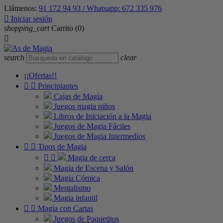
Llámenos:
91 172 94 93 / Whatsapp: 672 335 976

Iniciar sesión
shopping_cart
Carrito
(0)

search
clear
¡¡Ofertas!!


Principiantes
Cajas de Magia
Juegos magia niños
Libros de Iniciación a la Magia
Juegos de Magia Fáciles
Juegos de Magia Intermedios


Tipos de Magia


Magia de cerca
Magia de Escena y Salón
Magia Cómica
Mentalismo
Magia infantil


Magia con Cartas
Juegos de Paquetitos