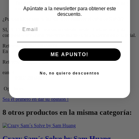
Tutorial on line (en inglés) con explicaciones de la rutina y
Apúntate a la newsletter para obtener este
manejos
descuento.
¿Puedes hacer esta rutina sin saber resolver el cubo de Rubik?
SI, PUEDES. Si lo mezclas accidentalmente , incluye una guía
completa sobre cómo resolverlo usando una aplicación en el tutorial.
Referencia
8582128024074
En stock
1 Artículo
ME APUNTO!
Referencias específicas
ean13
No, no quiero descuentos
8582128024074
Opiniones
Sea el primero en dar su opinión !
8 otros productos en la misma categoría:
Crazy Sam´s Solve by Sam Huang