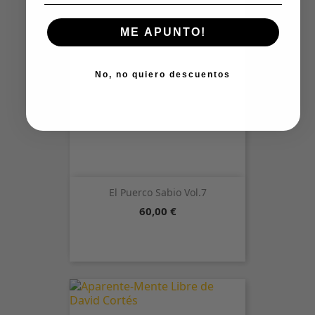
ME APUNTO!
No, no quiero descuentos
El Puerco Sabio Vol.7
Precio
60,00 €