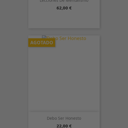
Lecciones De Mentalismo
Precio
62,00 €
AGOTADO
Debo Ser Honesto
Precio
22,00 €