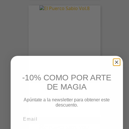
-10% COMO POR ARTE
DE MAGIA
El Puerco Sabio Vol.8
Precio
60,00 €
Apúntate a la newsletter para obtener este
descuento.