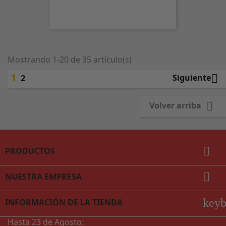
Mostrando 1-20 de 35 artículo(s)
1

Siguiente
2

Volver arriba

PRODUCTOS

NUESTRA EMPRESA
key
INFORMACIÓN DE LA TIENDA
Hasta 23 de Agosto: