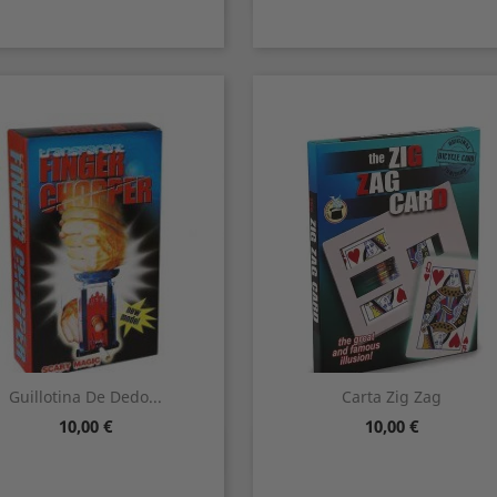
Guillotina De Dedo...
Carta Zig Zag
Precio
Precio
10,00 €
10,00 €
Vista rápida
Vista rápida

