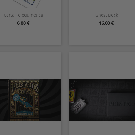
Carta Telequinética
Ghost Deck
Precio
Precio
6,00 €
16,00 €
Vista rápida
Vista rápida

