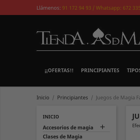
Llámenos:
91 172 94 93 / Whatsapp: 672 33
¡¡OFERTAS!!
PRINCIPIANTES
TIPO
Inicio
Principiantes
Juegos de Magia Fá
J
INICIO
Efe

Accesorios de magia
Clases de Magia