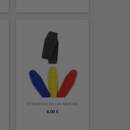
El Misterio De Las Momias
Precio
6,00 €
Vista rápida
