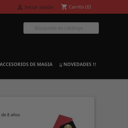
shopping_cart

Carrito
(0)
Iniciar sesión
search
ACCESORIOS DE MAGIA
¡¡ NOVEDADES !!
r de 8 años