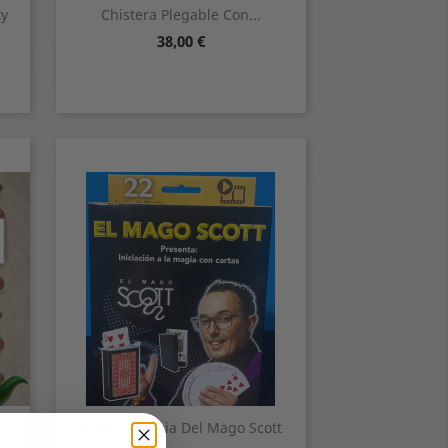
ty
Chistera Plegable Con...
Precio
38,00 €
Vista rápida

Caja De Magia Del Mago Scott