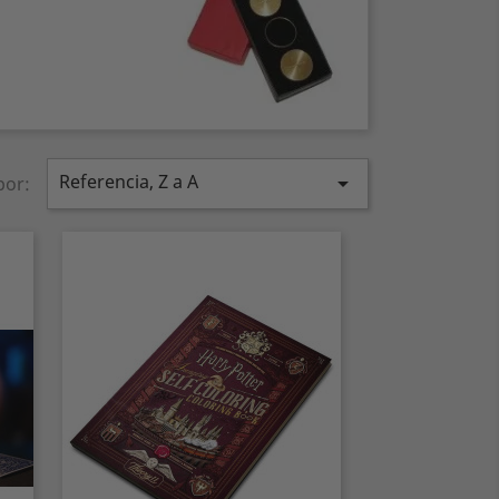
Referencia, Z a A

por: