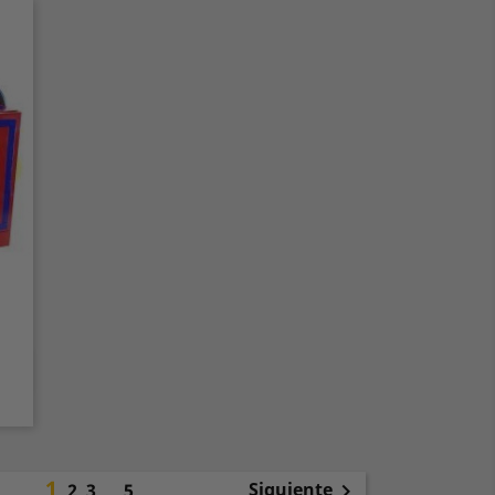
1
Siguiente
2
3
…
5
