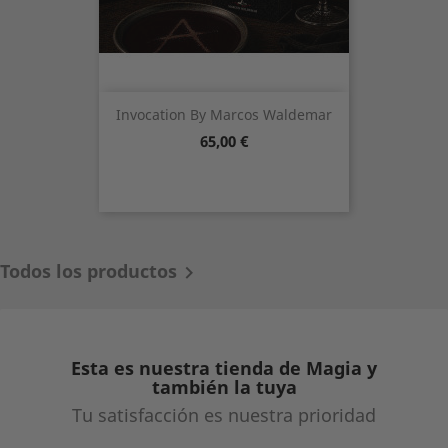
Invocation By Marcos Waldemar
Precio
65,00 €
Todos los productos

Esta es nuestra tienda de Magia y
también la tuya
Tu satisfacción es nuestra prioridad