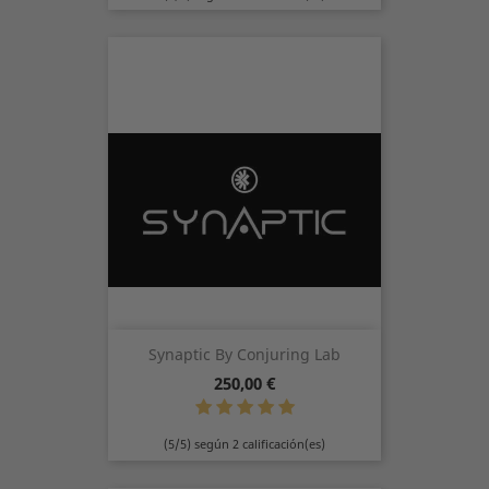
Synaptic By Conjuring Lab
Precio
250,00 €
(5/5) según 2 calificación(es)