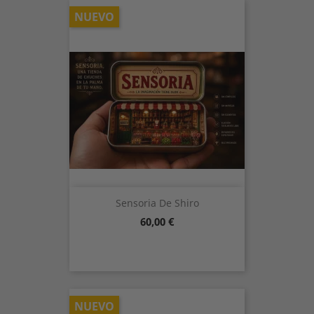
NUEVO
Sensoria De Shiro
Precio
60,00 €
NUEVO