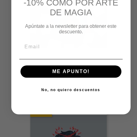
-10% COMO POR ARTE
DE MAGIA
Apúntate a la newsletter para obtener este
descuento.
The Revelation Box By TCC...
ME APUNTO!
Precio
66,00 €
No, no quiero descuentos
NUEVO