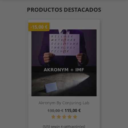
PRODUCTOS DESTACADOS
-15,00 €
Akronym By Conjuring Lab
Precio
Precio
115,00 €
130,00 €
base
(5/5) según 4 calificación(es)