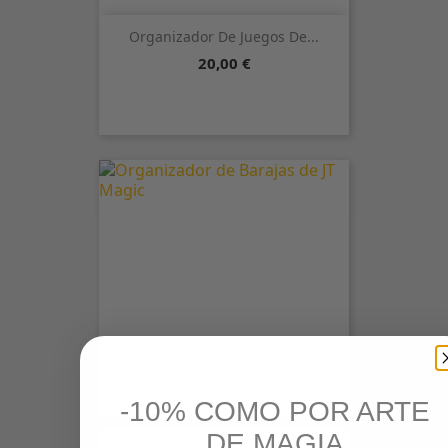
Organizador De Juegos De...
Precio
20,00 €
-10% COMO POR ARTE
DE MAGIA