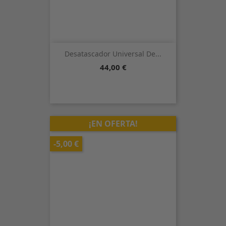
Desatascador Universal De...
Precio
44,00 €
¡EN OFERTA!
-5,00 €