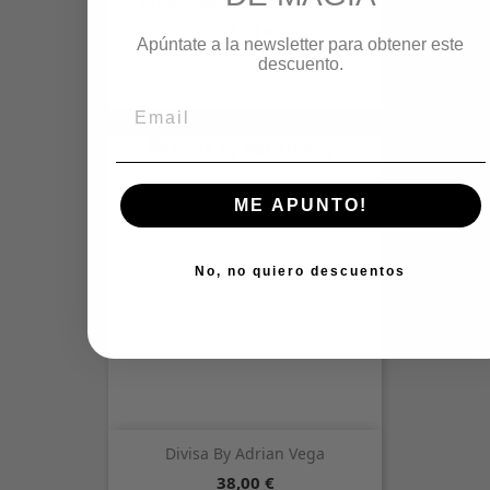
Organizador De Barajas De...
Precio
33,00 €
Apúntate a la newsletter para obtener este
descuento.
ME APUNTO!
No, no quiero descuentos
Divisa By Adrian Vega
Precio
38,00 €