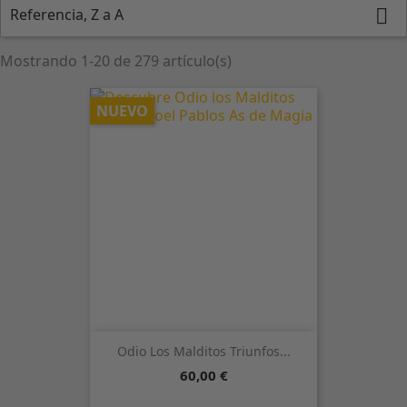
Referencia, Z a A

Mostrando 1-20 de 279 artículo(s)
NUEVO
Odio Los Malditos Triunfos...
Precio
60,00 €