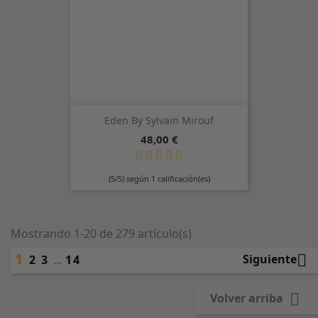
Eden By Sylvain Mirouf
Precio
48,00 €
(5/5) según 1 calificación(es)
Mostrando 1-20 de 279 artículo(s)
1

Siguiente
2
3
…
14

Volver arriba