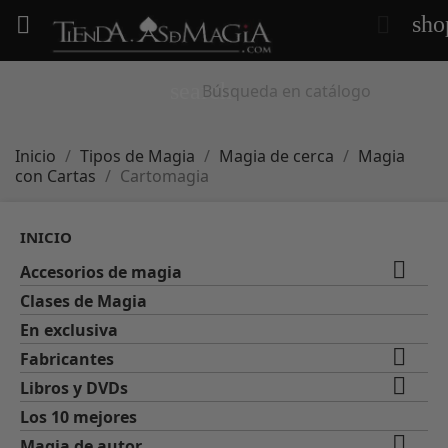
sho


search
Inicio
Tipos de Magia
Magia de cerca
Magia
con Cartas
Cartomagia
INICIO

Accesorios de magia
Clases de Magia
En exclusiva

Fabricantes

Libros y DVDs
Los 10 mejores

Magia de autor