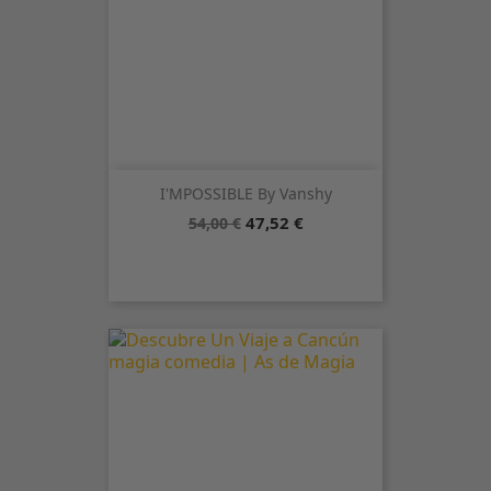
I'MPOSSIBLE By Vanshy
Precio
Precio
47,52 €
54,00 €
base