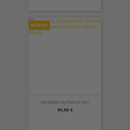
NUEVO
Easylopes By Patrick Kun
Precio
95,00 €