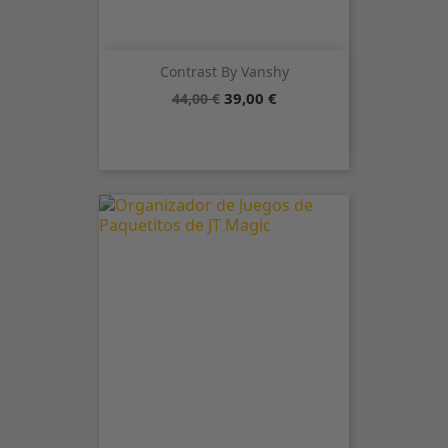
Contrast By Vanshy
Precio
Precio
39,00 €
44,00 €
base