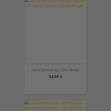
Hero Reveals By Chris Webb
Precio
32,00 €