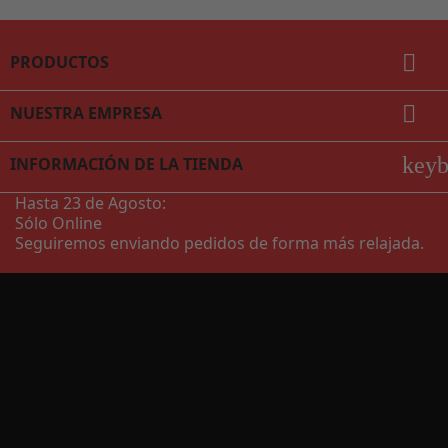

PRODUCTOS

NUESTRA EMPRESA
key
INFORMACIÓN DE LA TIENDA
Hasta 23 de Agosto:
Sólo Online
Seguiremos enviando pedidos de forma más relajada.