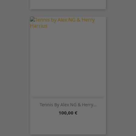
Tennis By Alex NG & Herry...
Precio
100,00 €