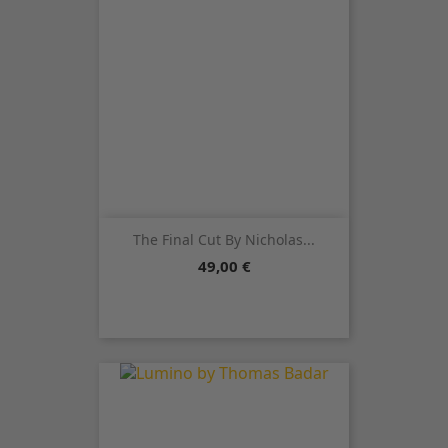
The Final Cut By Nicholas...
Precio
49,00 €