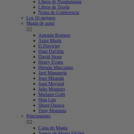
Libros de Numismagia
Libros de Teoría
Notas de Conferencia
Los 10 mejores
Magia de autor


Antonio Romero
Astor Magic
D.Duvivier
Dani DaOrtiz
David Stone
Henry Evans
Hernán Maccagno
Jarri Marquerie
Joao Miranda
Juan Mayoral
Julio Montoro
Mariano Goñi
Shin Lim
Shoot Ogawa
Tony Montana
Principiantes


Cajas de Magia
Juegos de Magia Fáciles