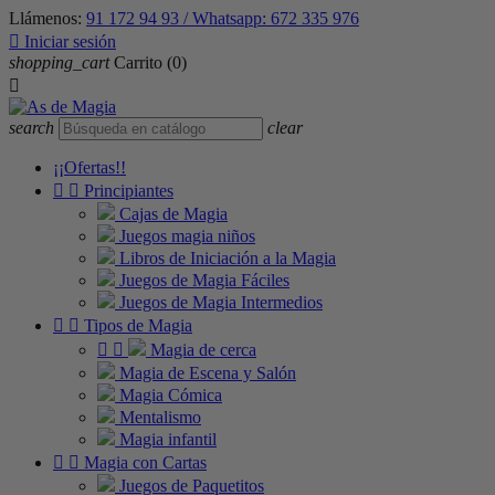
Llámenos:
91 172 94 93 / Whatsapp: 672 335 976

Iniciar sesión
shopping_cart
Carrito
(0)

search
clear
¡¡Ofertas!!


Principiantes
Cajas de Magia
Juegos magia niños
Libros de Iniciación a la Magia
Juegos de Magia Fáciles
Juegos de Magia Intermedios


Tipos de Magia


Magia de cerca
Magia de Escena y Salón
Magia Cómica
Mentalismo
Magia infantil


Magia con Cartas
Juegos de Paquetitos