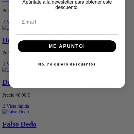
Apúntate a la newsletter para obtener este
descuento.
Precio
6,00 €

Vista rápida
Dedos de Luz PRO - Multicolor
ME APUNTO!
Precio
60,00 €

Vista rápida
No, no quiero descuentos
Dedos de Luz PRO - Rojo
Precio
40,00 €

Vista rápida
Falso Dedo