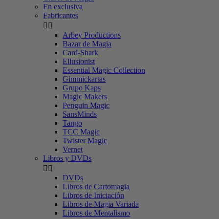
En exclusiva
Fabricantes


Arbey Productions
Bazar de Magia
Card-Shark
Ellusionist
Essential Magic Collection
Gimmickartas
Grupo Kaps
Magic Makers
Penguin Magic
SansMinds
Tango
TCC Magic
Twister Magic
Vernet
Libros y DVDs


DVDs
Libros de Cartomagia
Libros de Iniciación
Libros de Magia Variada
Libros de Mentalismo