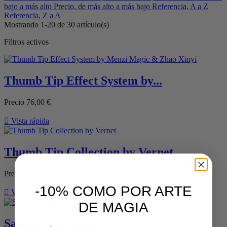
bajo a más alto
Precio, de más alto a más bajo
Referencia, A a Z
Referencia, Z a A
Mostrando 1-20 de 30 artículo(s)
Filtros activos
Thumb Tip Effect System by...
Precio
76,00 €

Vista rápida
Thumb Tip Collection by Vernet
Precio
26,00 €
-10% COMO POR ARTE

Vista rápida
DE MAGIA
Sanada Gimmick