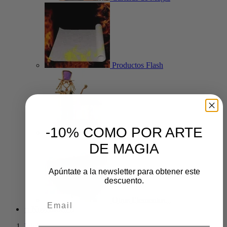
Productos Flash
-10% COMO POR ARTE
Magos de Papel
DE MAGIA
Apúntate a la newsletter para obtener este
descuento.
Otros Elementos...
¡¡ Novedades !!
Inicio