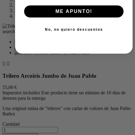
Tipos de Magia
Magia de Escena y Salón
ME APUNTO!
Trilero Arcoiris Jumbo de Juan Pablo
No, no quiero descuentos
search


Trilero Arcoiris Jumbo de Juan Pablo
55,00 €
Impuestos incluidos
Este producto tiene un mínimo de 10 dias de
demora para la entrega
Una original rutina de "trileros" con cartas de colores de Juan Pablo
Ibañez
Cantidad