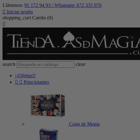
Llámenos:
91 172 94 93 / Whatsapp: 672 335 976

Iniciar sesión
shopping_cart
Carrito
(0)

search
clear
¡¡Ofertas!!


Principiantes
Cajas de Magia