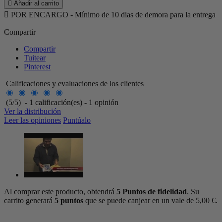

Añadir al carrito

POR ENCARGO - Mínimo de 10 dias de demora para la entrega
Compartir
Compartir
Tuitear
Pinterest
Calificaciones y evaluaciones de los clientes
(
5
/
5
)
-
1
calificación(es) -
1
opinión
Ver la distribución
Leer las opiniones
Puntúalo
Al comprar este producto, obtendrá
5
Puntos de fidelidad
. Su
carrito generará
5
puntos
que se puede canjear en un vale de
5,00 €
.