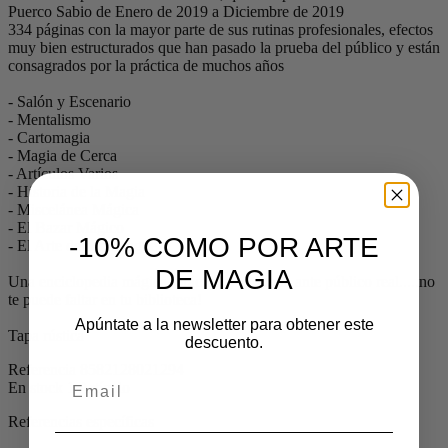
Puerco Sabio de Enero de 2019 a Diciembre de 2019
334 páginas con la mayor parte de sus rutinas profesionales, efectos
muy bien estructurados que han pasado la prueba del público y están
consagrados por la práctica de muchos años
- Salón y Escenario
- Mentalismo
- Cartomagia
- Magia de Cerca
- Artículos Varios
- Historia de la Magia
- Miscelánea Mágica
- El Bazar Mágico
-10% COMO POR ARTE
- El Arte del Enmangue
DE MAGIA
Una enciclopedia mágica, práctica y probada ante público real.....no
te puede faltar en tu biblioteca!
Apúntate a la newsletter para obtener este
Tapa rústica
descuento.
Referencia
8582128021294
En stock
1 Artículo
Referencias específicas