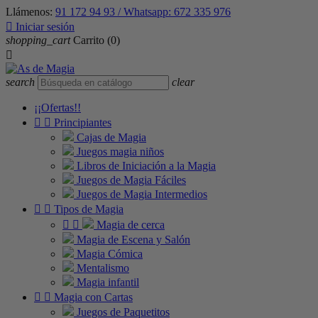
Llámenos:
91 172 94 93 / Whatsapp: 672 335 976

Iniciar sesión
shopping_cart
Carrito
(0)

search
clear
¡¡Ofertas!!


Principiantes
Cajas de Magia
Juegos magia niños
Libros de Iniciación a la Magia
Juegos de Magia Fáciles
Juegos de Magia Intermedios


Tipos de Magia


Magia de cerca
Magia de Escena y Salón
Magia Cómica
Mentalismo
Magia infantil


Magia con Cartas
Juegos de Paquetitos