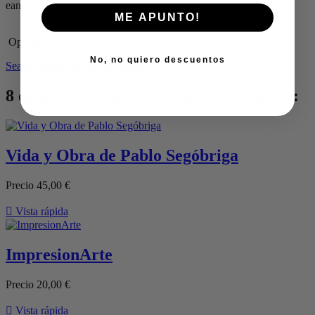
ean13
ME APUNTO!
8582128021294
Opiniones
No, no quiero descuentos
Sea el primero en dar su opinión !
8 otros productos en la misma categoría:
Vida y Obra de Pablo Segóbriga
Precio
45,00 €

Vista rápida
ImpresionArte
Precio
20,00 €

Vista rápida