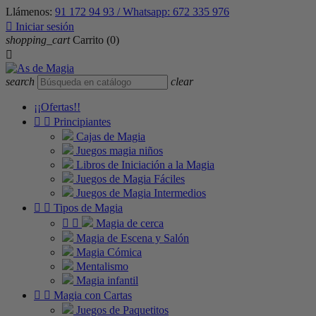
Llámenos:
91 172 94 93 / Whatsapp: 672 335 976

Iniciar sesión
shopping_cart
Carrito
(0)

search
clear
¡¡Ofertas!!


Principiantes
Cajas de Magia
Juegos magia niños
Libros de Iniciación a la Magia
Juegos de Magia Fáciles
Juegos de Magia Intermedios


Tipos de Magia


Magia de cerca
Magia de Escena y Salón
Magia Cómica
Mentalismo
Magia infantil


Magia con Cartas
Juegos de Paquetitos