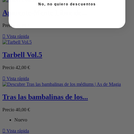
No, no quiero descuentos
Aparente-Mente Libre de...
Precio
30,00 €

Vista rápida
Tarbell Vol.5
Precio
42,00 €

Vista rápida
Tras las bambalinas de los...
Precio
40,00 €
Nuevo

Vista rápida