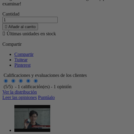
examinar!
Cantidad

Añadir al carrito

Últimas unidades en stock
Compartir
Compartir
Tuitear
Pinterest
Calificaciones y evaluaciones de los clientes
(
5
/
5
)
-
1
calificación(es) -
1
opinión
Ver la distribución
Leer las opiniones
Puntúalo