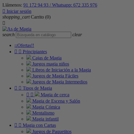
Llámenos:
91 172 94 93 / Whatsapp: 672 335 976

Iniciar sesión
shopping_cart
Carrito
(0)

search
clear
¡¡Ofertas!!


Principiantes
Cajas de Magia
Juegos magia niños
Libros de Iniciación a la Magia
Juegos de Magia Fáciles
Juegos de Magia Intermedios


Tipos de Magia


Magia de cerca
Magia de Escena y Salón
Magia Cómica
Mentalismo
Magia infantil


Magia con Cartas
Juegos de Paquetitos