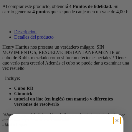
Al comprar este producto, obtendrá
4
Puntos de fidelidad
. Su
carrito generará
4
puntos
que se puede canjear en un vale de
4,00 €
.
Descripción
Detalles del producto
Henry Harrius nos presenta un verdadero milagro, SIN
MOVIMIENTOS, RESUELVE INSTANTÁNEAMENTE un
cubo de Rubik mezclado como si fueran efectos especiales!! Tienes
que verlo para creerlo! Además el cubo se puede dar a examinar una
vez resuelto.
- Incluye:
Cubo RD
Gimmick
tutorial on line (en inglés) con manejo y diferentes
versiones de resolverlo
"¡Odio ese juguete! ¡Odio a Henry! ¡Y no cambiaré de opinión hasta que
me dé una caja llena de esta maravilla!"
-
Mario Lopez