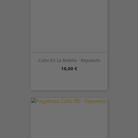
Cubo En La Botella - Repuesto
Precio
18,00 €