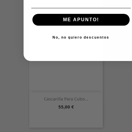
ME APUNTO!
No, no quiero descuentos
Cascarilla Para Cubo...
Precio
55,00 €