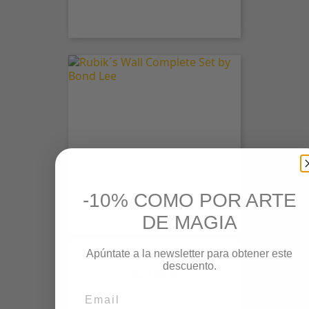
-10% COMO POR ARTE
DE MAGIA
Apúntate a la newsletter para obtener este
Rubik´s Wall Complete Set...
descuento.
Precio
550,00 €