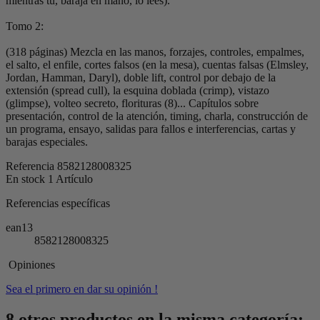
mientras tú, baraja en mano, lo lees).
Tomo 2:
(318 páginas) Mezcla en las manos, forzajes, controles, empalmes,
el salto, el enfile, cortes falsos (en la mesa), cuentas falsas (Elmsley,
Jordan, Hamman, Daryl), doble lift, control por debajo de la
extensión (spread cull), la esquina doblada (crimp), vistazo
(glimpse), volteo secreto, florituras (8)... Capítulos sobre
presentación, control de la atención, timing, charla, construcción de
un programa, ensayo, salidas para fallos e interferencias, cartas y
barajas especiales.
Referencia
8582128008325
En stock
1 Artículo
Referencias específicas
ean13
8582128008325
Opiniones
Sea el primero en dar su opinión !
8 otros productos en la misma categoría: