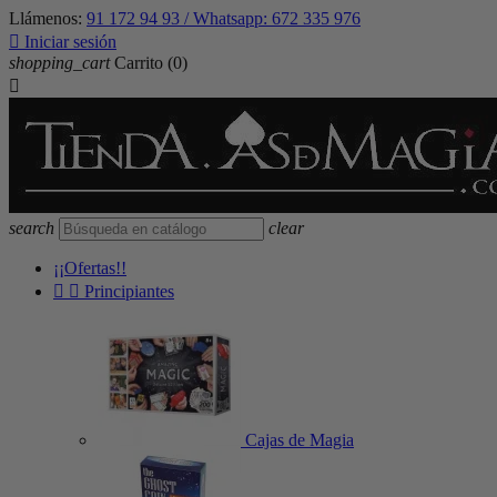
Llámenos:
91 172 94 93 / Whatsapp: 672 335 976

Iniciar sesión
shopping_cart
Carrito
(0)

search
clear
¡¡Ofertas!!


Principiantes
Cajas de Magia