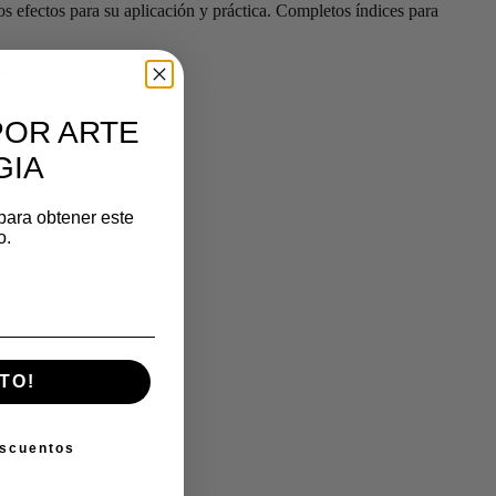
s efectos para su aplicación y práctica. Completos índices para
s.
POR ARTE
GIA
para obtener este
o.
TO!
escuentos