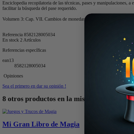
Enciclopedia recopilatoria de las técnicas, pases y manipulaciones, a
facilitar la búsqueda del pase requerido.
Volumen 3: Cap. VII. Cambios de monedas (28).- VIII. Volteos y falsas
Referencia
8582128005034
En stock
2 Artículos
Referencias específicas
ean13
8582128005034
Opiniones
Sea el primero en dar su opinión !
8 otros productos en la misma categoría:
Mi Gran Libro de Magia