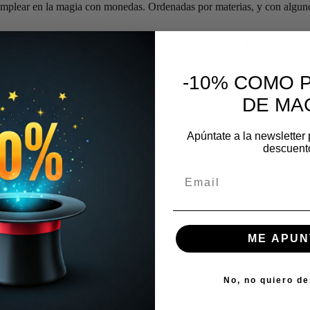
 emplear en la magia con monedas. Ordenadas por materias, y con alguno
 vueltas (13).- IX. Florituras (7).- Indices acumulados de los tres tomo
-10% COMO 
DE MA
Apúntate a la newsletter 
descuent
ME APUN
No, no quiero d