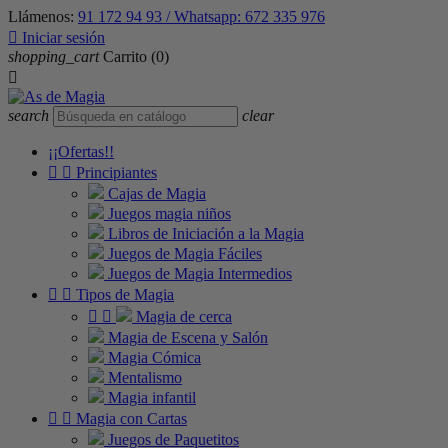
Llámenos:
91 172 94 93 / Whatsapp: 672 335 976

Iniciar sesión
shopping_cart
Carrito
(0)

search
clear
¡¡Ofertas!!


Principiantes
Cajas de Magia
Juegos magia niños
Libros de Iniciación a la Magia
Juegos de Magia Fáciles
Juegos de Magia Intermedios


Tipos de Magia


Magia de cerca
Magia de Escena y Salón
Magia Cómica
Mentalismo
Magia infantil


Magia con Cartas
Juegos de Paquetitos