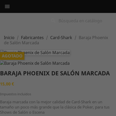

search
Inicio
Fabricantes
Card-Shark
Baraja Phoenix
de Salón Marcada
AGOTADO
BARAJA PHOENIX DE SALÓN MARCADA
15,00 €
Impuestos incluidos
Baraja marcada con la mejor calidad de Card-Shark en un
tamaño un poco más grande que la clásica de Poker, para tus
Shows de Salón o Escena