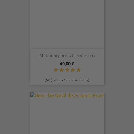
Metamorphosis Pro Version
Precio
40,00 €
(5/5) según 1 calificación(es)