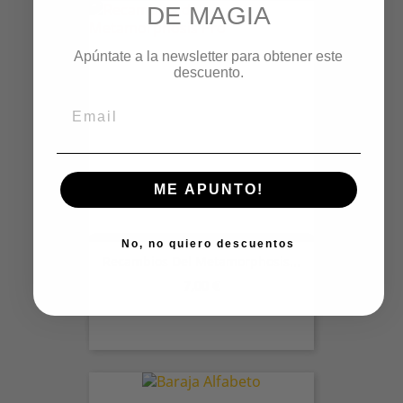
DE MAGIA
Apúntate a la newsletter para obtener este
descuento.
ME APUNTO!
No, no quiero descuentos
Recambios Del Metamorphosis...
Precio
7,00 €