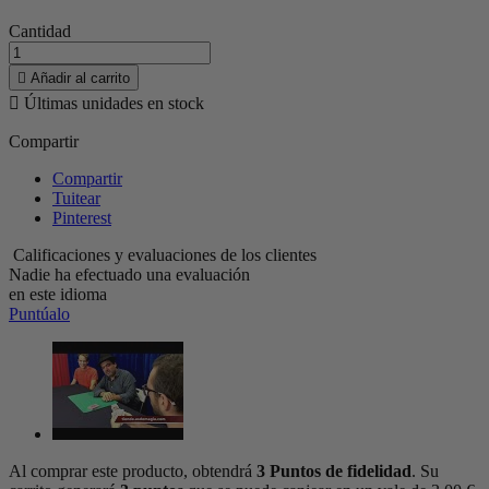
Cantidad

Añadir al carrito

Últimas unidades en stock
Compartir
Compartir
Tuitear
Pinterest
Calificaciones y evaluaciones de los clientes
Nadie ha efectuado una evaluación
en este idioma
Puntúalo
Al comprar este producto, obtendrá
3
Puntos de fidelidad
. Su