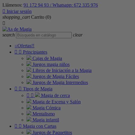
Llámenos:
91 172 94 93 / Whatsapp: 672 335 976

Iniciar sesión
shopping_cart
Carrito
(0)

search
clear
¡¡Ofertas!!


Principiantes
Cajas de Magia
Juegos magia niños
Libros de Iniciación a la Magia
Juegos de Magia Fáciles
Juegos de Magia Intermedios


Tipos de Magia


Magia de cerca
Magia de Escena y Salón
Magia Cómica
Mentalismo
Magia infantil


Magia con Cartas
Juegos de Paquetitos