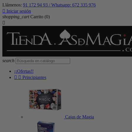
Llámenos:
91 172 94 93 / Whatsapp: 672 335 976

Iniciar sesión
shopping_cart
Carrito
(0)

search
¡¡Ofertas!!


Principiantes
Cajas de Magia