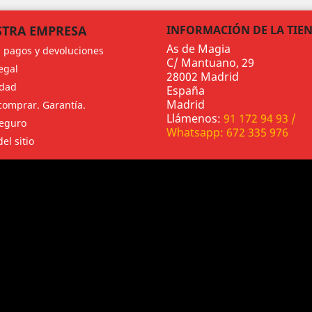
TRA EMPRESA
INFORMACIÓN DE LA TIE
As de Magia
, pagos y devoluciones
C/ Mantuano, 29
egal
28002 Madrid
idad
España
Madrid
omprar. Garantía.
Llámenos:
91 172 94 93 /
eguro
Whatsapp: 672 335 976
el sitio