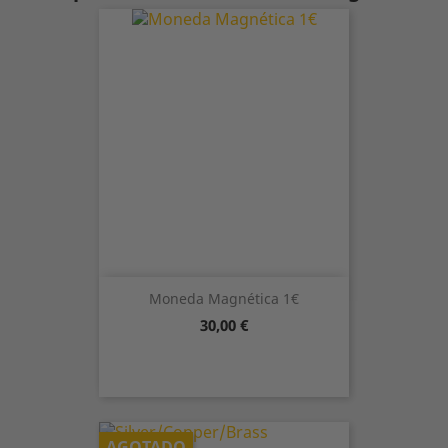
Moneda Magnética 1€
Precio
30,00 €
AGOTADO