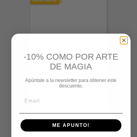
-10% COMO POR ARTE
DE MAGIA
Apúntate a la newsletter para obtener este
Silver/Copper/Brass...
descuento.
Precio
68,00 €
(5/5) según 1 calificación(es)
ME APUNTO!