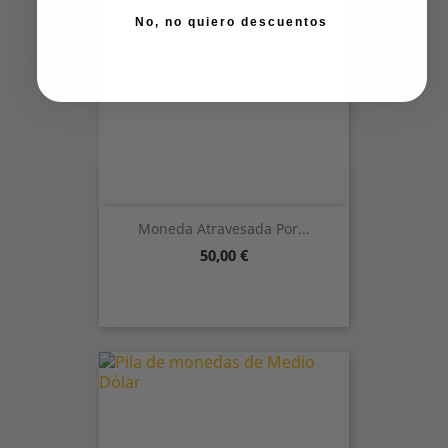
No, no quiero descuentos
Moneda Atravesada Por...
Precio
50,00 €