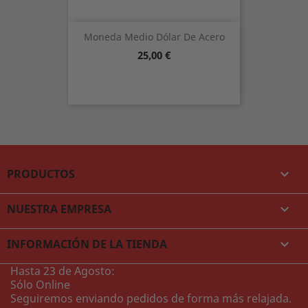
Moneda Medio Dólar De Acero
Precio
25,00 €
PRODUCTOS

NUESTRA EMPRESA

INFORMACIÓN DE LA TIENDA
keyboard_arrow_down
Hasta 23 de Agosto:
Sólo Online
Seguiremos enviando pedidos de forma más relajada.