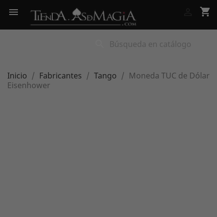
shopping_cart


search
Inicio
Fabricantes
Tango
Moneda TUC de Dólar
Eisenhower