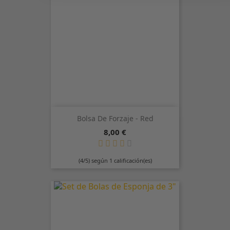
Bolsa De Forzaje - Red
Precio
8,00 €
(4/5) según 1 calificación(es)