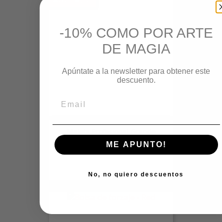
AGOTADO
-10% COMO POR ARTE
DE MAGIA
Apúntate a la newsletter para obtener este
descuento.
Maleta Profesional Grande
Precio
260,00 €
ME APUNTO!
No, no quiero descuentos