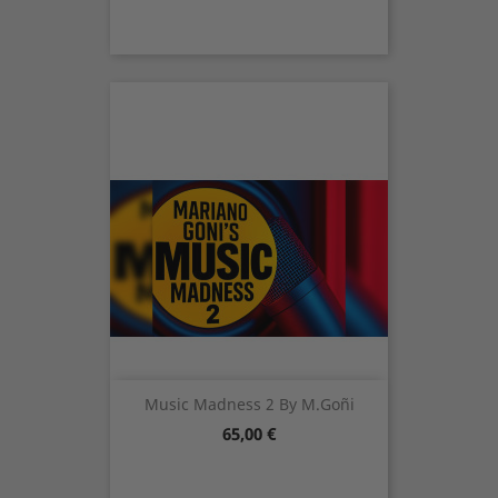
Music Madness 2 By M.Goñi
Precio
65,00 €