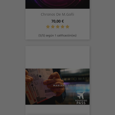
Chronos De M.Goñi
Precio
70,00 €
(5/5) según 1 calificación(es)