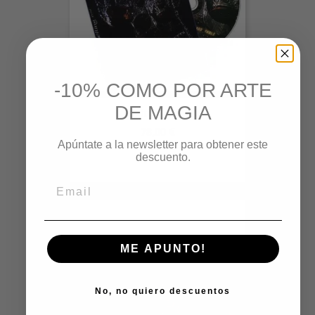
-10% COMO POR ARTE
DE MAGIA
Melting Point
Precio
78,00 €
Apúntate a la newsletter para obtener este
descuento.
ME APUNTO!
No, no quiero descuentos