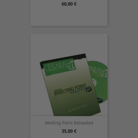
Precio
60,00 €
Melting Point Reloaded
Precio
35,00 €