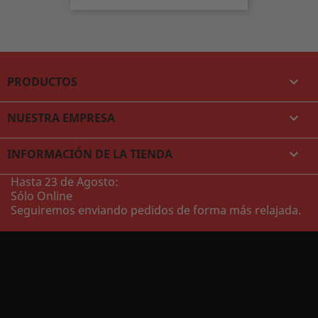
PRODUCTOS

NUESTRA EMPRESA

INFORMACIÓN DE LA TIENDA
keyboard_arrow_down
Hasta 23 de Agosto:
Sólo Online
Seguiremos enviando pedidos de forma más relajada.