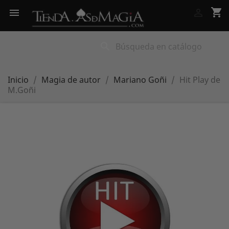
shopping_cart


search
Inicio
Magia de autor
Mariano Goñi
Hit Play de
M.Goñi