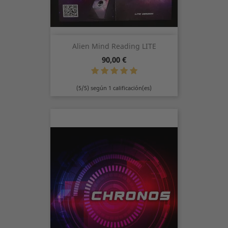
Alien Mind Reading LITE
Precio
90,00 €
(5/5) según 1 calificación(es)