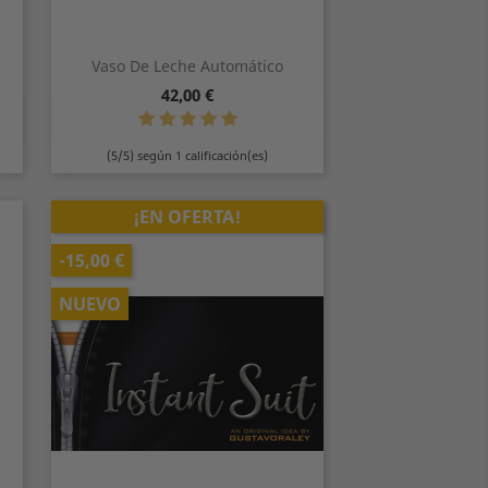
Vaso De Leche Automático
Precio
42,00 €
Vista rápida

(5/5) según 1 calificación(es)
¡EN OFERTA!
-15,00 €
NUEVO