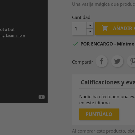
Una vasija mágica que produce
Cantidad

AÑADIR 

POR ENCARGO - Mínimo d
Compartir
Calificaciones y eva
Nadie ha efectuado una ev
en este idioma
PUNTÚALO
Al comprar este producto, ob