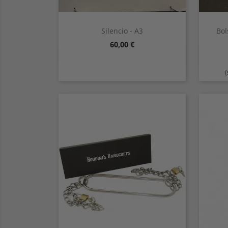
Silencio - A3
Bol
Precio
60,00 €
Vista rápida

(