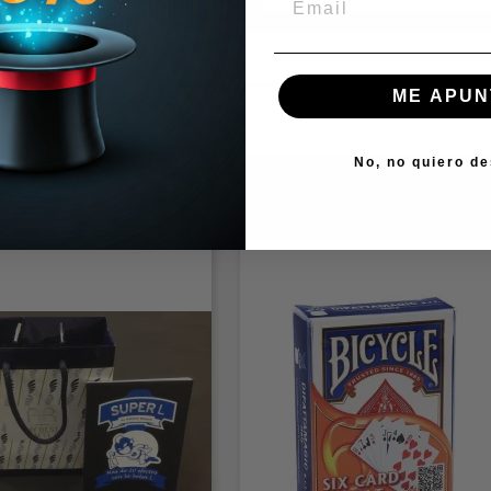
ME APUN
No, no quiero d
goría: