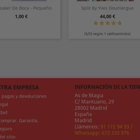
eaker De Boca - Pequeño
Split By Yves Doumergue
Precio
Precio
1,00 €
44,00 €
Vista rápida
Vista rápida


(5/5) según 1 calificación(es)
TRA EMPRESA
INFORMACIÓN DE LA TIE
As de Magia
, pagos y devoluciones
C/ Mantuano, 29
egal
28002 Madrid
idad
España
Madrid
omprar. Garantía.
Llámenos:
91 172 94 93 /
eguro
Whatsapp: 672 335 976
el sitio