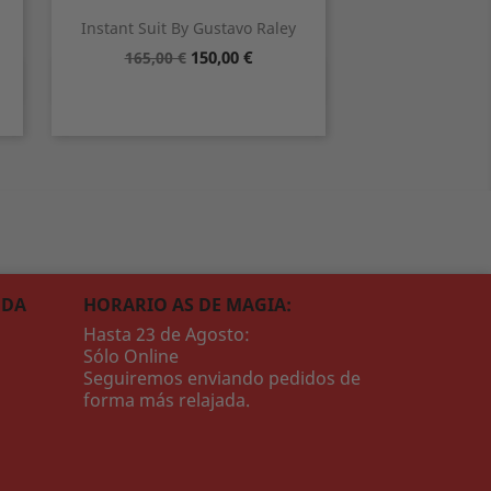
Instant Suit By Gustavo Raley
Precio
Precio
150,00 €
165,00 €
base
Vista rápida

NDA
HORARIO AS DE MAGIA:
Hasta 23 de Agosto:
Sólo Online
Seguiremos enviando pedidos de
forma más relajada.