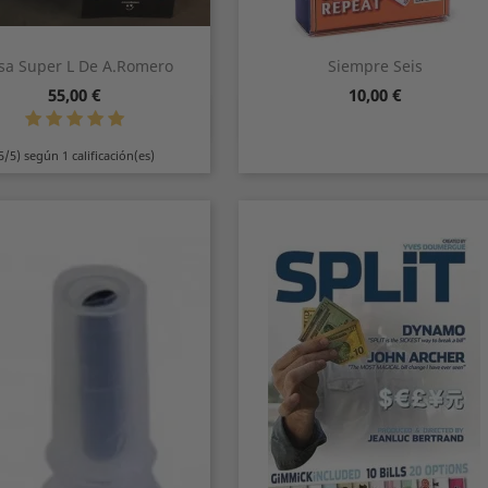
sa Super L De A.Romero
Siempre Seis
Precio
Precio
55,00 €
10,00 €
Vista rápida
Vista rápida


5/5) según 1 calificación(es)