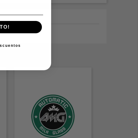
TO!
escuentos