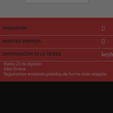

PRODUCTOS

NUESTRA EMPRESA
key
INFORMACIÓN DE LA TIENDA
Hasta 23 de Agosto:
Sólo Online
Seguiremos enviando pedidos de forma más relajada.