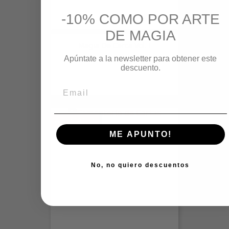
-10% COMO POR ARTE
DE MAGIA
Magia De Cerca Vol. I
Precio
22,00 €
Apúntate a la newsletter para obtener este
descuento.
AGOTADO
ME APUNTO!
No, no quiero descuentos