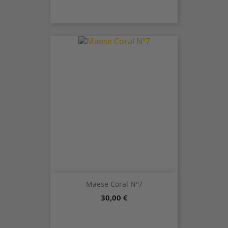
Maese Coral Nº7
Precio
30,00 €