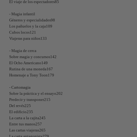
El viaje de los espectadores85
- Magia infantil
Géneros y especialidades98
Los pañuelos y la caja109
Cubos locos121
Viajeras para niños133
- Magia de cerca
Sobre magia y concursos142
El Ocho Americano149
Rutina de una moneda167
Homenaje a Tony Toon179
- Cartomagia
Sobre la práctica y el ensayo202
Predecir y transponer215
Del revés225
El edificio235
La carta a la cajita245
Entre tus manos257
Las cartas viajeras265
La carta antagonista279