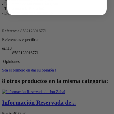
- La Cuerda de las Puntas Mágicas
- Tres a una o la Bolsa Inútil
- Dos Ideas para un Calzoncillo
Referencia
8582128016771
Referencias específicas
ean13
8582128016771
Opiniones
Sea el primero en dar su opinión !
8 otros productos en la misma categoría:
Información Reservada de...
Precio
40,00 €