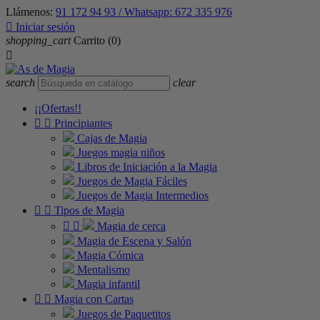
Llámenos:
91 172 94 93 / Whatsapp: 672 335 976

Iniciar sesión
shopping_cart
Carrito
(0)

search
clear
¡¡Ofertas!!


Principiantes
Cajas de Magia
Juegos magia niños
Libros de Iniciación a la Magia
Juegos de Magia Fáciles
Juegos de Magia Intermedios


Tipos de Magia


Magia de cerca
Magia de Escena y Salón
Magia Cómica
Mentalismo
Magia infantil


Magia con Cartas
Juegos de Paquetitos