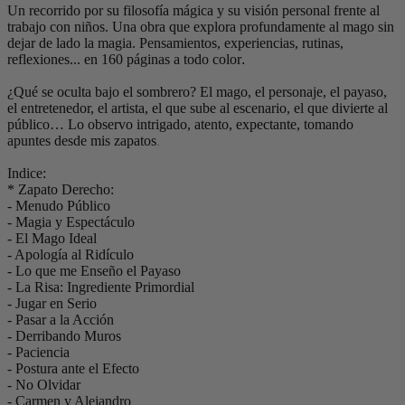
Un recorrido por su filosofía mágica y su visión personal frente al
trabajo con niños. Una obra que explora profundamente al mago sin
dejar de lado la magia. Pensamientos, experiencias, rutinas,
reflexiones... en 160 páginas a todo color
.
¿Qué se oculta bajo el sombrero? El mago, el personaje, el payaso,
el entretenedor, el artista, el que sube al escenario, el que divierte al
público… Lo observo intrigado, atento, expectante, tomando
apuntes desde mis zapatos
.
Indice:
* Zapato Derecho:
- Menudo Público
- Magia y Espectáculo
- El Mago Ideal
- Apología al Ridículo
- Lo que me Enseño el Payaso
- La Risa: Ingrediente Primordial
- Jugar en Serio
- Pasar a la Acción
- Derribando Muros
- Paciencia
- Postura ante el Efecto
- No Olvidar
- Carmen y Alejandro