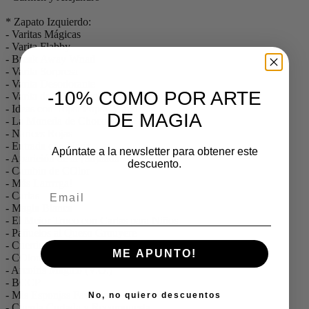
* Zapato Izquierdo:
- Varitas Mágicas
- Varita Flabby
- Break Away Wnad
- Varita Sorpresa
- Varita Desodorante
-10% COMO POR ARTE
- Varita de Emergencia
- Ideas con Topsi Popsy Wand
DE MAGIA
- La Moneda de Chocolate
- Narices Rojas
- Entrada con Nariz
Apúntate a la newsletter para obtener este
- Aparición de la (Sa)nada
descuento.
- Cambio de COlor
- Más Larrrrga!
- Cartas
- Magia Blanca
- El Mejor Truco con Cartas para Niños
- Pañuelos al Queso Grouyere
- Cuerdo, Nudo y Varita
ME APUNTO!
- COlores Incongruentes
- Arcoíris Mágico (V.O.)
- BCCP
- Mis Esponjas Favoritas
No, no quiero descuentos
- Cuerda Cortada y Recompuesta