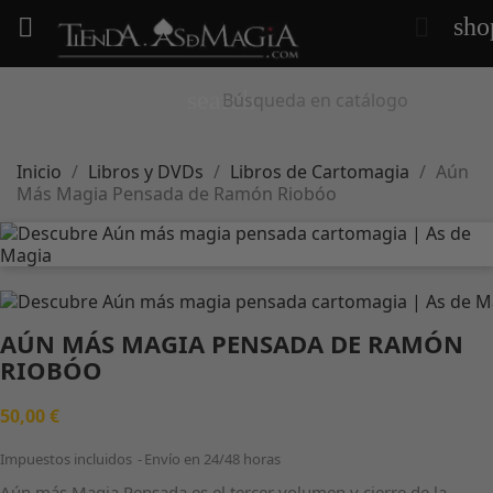
sho


search
Inicio
Libros y DVDs
Libros de Cartomagia
Aún
Más Magia Pensada de Ramón Riobóo
AÚN MÁS MAGIA PENSADA DE RAMÓN
RIOBÓO
50,00 €
Impuestos incluidos
Envío en 24/48 horas
Aún más Magia Pensada es el tercer volumen y cierre de la