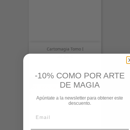
Cartomagia Tomo I
Precio
46,00 €
-10% COMO POR ARTE
DE MAGIA
Apúntate a la newsletter para obtener este
descuento.