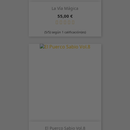
La Vía Mágica
Precio
55,00 €
(5/5) según 1 calificación(es)
El Puerco Sabio Vol.8