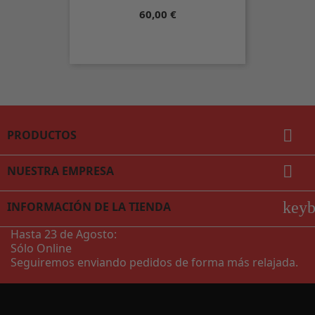
Precio
60,00 €

PRODUCTOS

NUESTRA EMPRESA
key
INFORMACIÓN DE LA TIENDA
Hasta 23 de Agosto:
Sólo Online
Seguiremos enviando pedidos de forma más relajada.