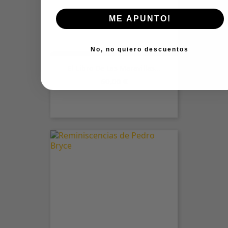
ME APUNTO!
No, no quiero descuentos
El Libro De Las Maravillas...
Precio
60,00 €