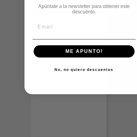
Apúntate a la newsletter para obtener este
descuento.
Café Caliente
Precio
90,00 €
ME APUNTO!
No, no quiero descuentos