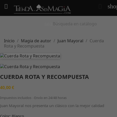
sho


search
Inicio
Magia de autor
Juan Mayoral
Cuerda
Rota y Recompuesta
CUERDA ROTA Y RECOMPUESTA
40,00 €
Impuestos incluidos
Envío en 24/48 horas
Juan Mayoral nos presenta un clásico con la mejor calidad
Color: Blanco