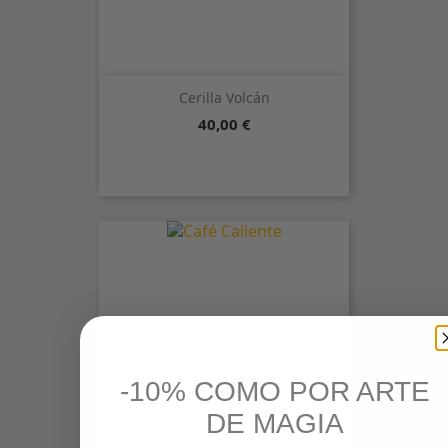
Cerilla Volcán
Precio
40,00 €
-10% COMO POR ARTE
DE MAGIA