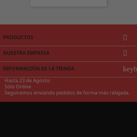

PRODUCTOS

NUESTRA EMPRESA
key
INFORMACIÓN DE LA TIENDA
Hasta 23 de Agosto:
Sólo Online
Seguiremos enviando pedidos de forma más relajada.