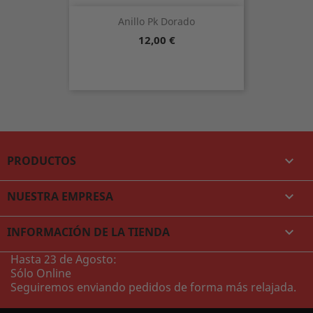
Anillo Pk Dorado
Precio
12,00 €
PRODUCTOS

NUESTRA EMPRESA

INFORMACIÓN DE LA TIENDA
keyboard_arrow_down
Hasta 23 de Agosto:
Sólo Online
Seguiremos enviando pedidos de forma más relajada.