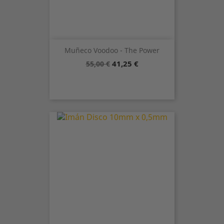
Muñeco Voodoo - The Power
Precio
Precio
41,25 €
55,00 €
base