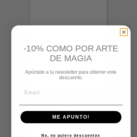
-10% COMO POR ARTE
DE MAGIA
Anillo Pk Plateado
Precio
12,00 €
Apúntate a la newsletter para obtener este
descuento.
AGOTADO
ME APUNTO!
No, no quiero descuentos