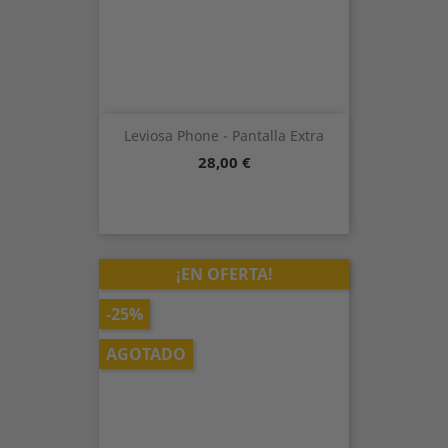
Leviosa Phone - Pantalla Extra
Precio
28,00 €
¡EN OFERTA!
-25%
AGOTADO