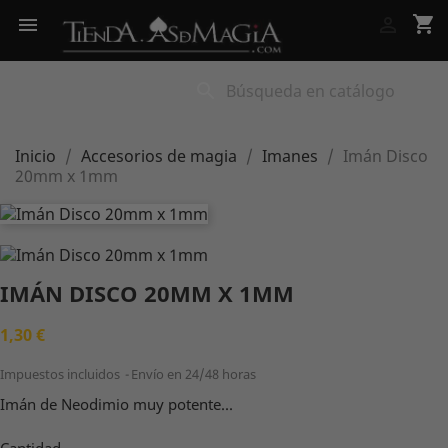
shopping_cart


search
Inicio
Accesorios de magia
Imanes
Imán Disco
20mm x 1mm
IMÁN DISCO 20MM X 1MM
1,30 €
Impuestos incluidos
Envío en 24/48 horas
Imán de Neodimio muy potente...