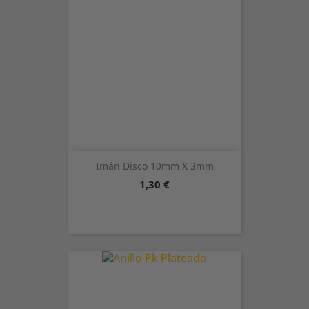
Imán Disco 10mm X 3mm
Precio
1,30 €