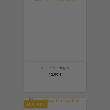
Anillo Pk - Negro
Precio
12,00 €
AGOTADO