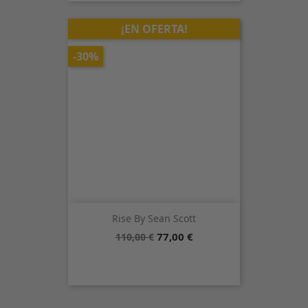
¡EN OFERTA!
-30%
Rise By Sean Scott
Precio
Precio
77,00 €
110,00 €
base