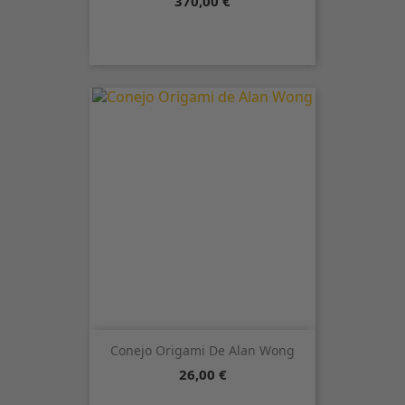
370,00 €
Conejo Origami De Alan Wong
Precio
26,00 €