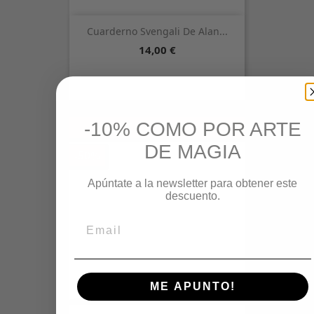
Cuarderno Svengali De Alan...
Precio
14,00 €
-10% COMO POR ARTE
¡EN OFERTA!
DE MAGIA
-50%
Apúntate a la newsletter para obtener este
descuento.
ME APUNTO!