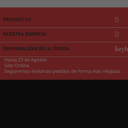

PRODUCTOS

NUESTRA EMPRESA
key
INFORMACIÓN DE LA TIENDA
Hasta 23 de Agosto:
Sólo Online
Seguiremos enviando pedidos de forma más relajada.