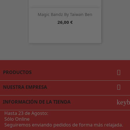
Magic Bandz By Taiwan Ben
Precio
26,00 €

PRODUCTOS

NUESTRA EMPRESA
key
INFORMACIÓN DE LA TIENDA
Hasta 23 de Agosto:
Sólo Online
Seguiremos enviando pedidos de forma más relajada.