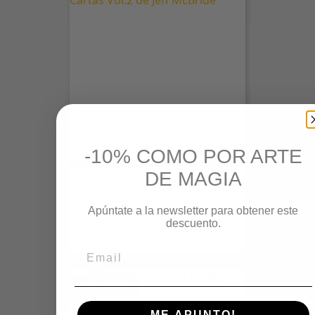
-10% COMO POR ARTE
DE MAGIA
El Arte De La Manipulación...
Precio
30,00 €
Apúntate a la newsletter para obtener este
descuento.
AGOTADO
ME APUNTO!