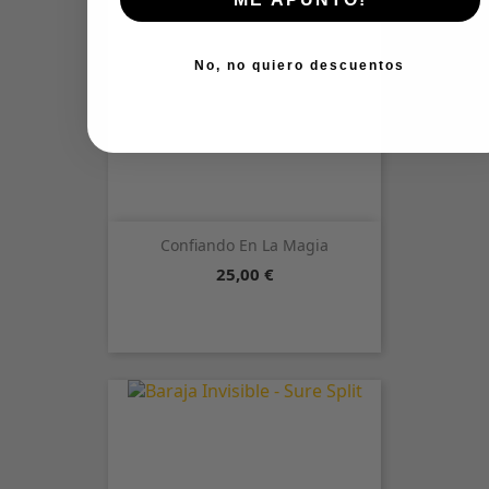
No, no quiero descuentos
Confiando En La Magia
Precio
25,00 €