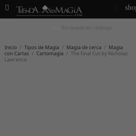
sho


search
Inicio
Tipos de Magia
Magia de cerca
Magia
con Cartas
Cartomagia
The Final Cut by Nicholas
Lawrence