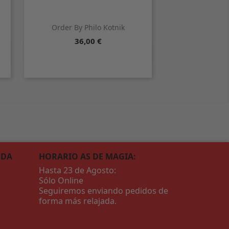
Order By Philo Kotnik
Precio
36,00 €

Vista rápida
NDA
HORARIO AS DE MAGIA:
Hasta 23 de Agosto:
Sólo Online
Seguiremos enviando pedidos de
forma más relajada.