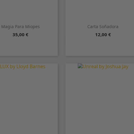
Magia Para Miopes
Carta Soñadora
Precio
Precio
35,00 €
12,00 €


Vista rápida
Vista rápida