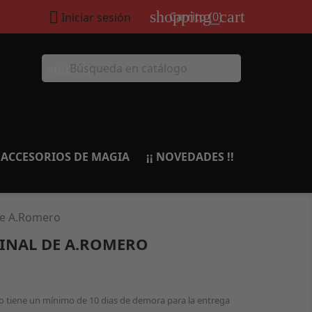
shopping_cart

Carrito
(0)
Iniciar sesión
search
ACCESORIOS DE MAGIA
¡¡ NOVEDADES !!
de A.Romero
MINAL DE A.ROMERO
o tiene un mínimo de 10 dias de demora para la entrega