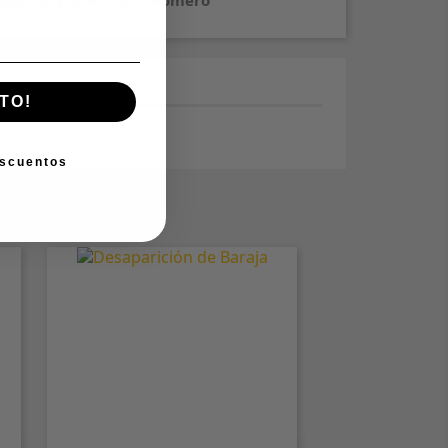
 español por Antonio Romero
TO!
escuentos