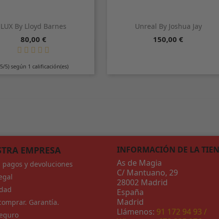
LUX By Lloyd Barnes
Unreal By Joshua Jay
Precio
Precio
80,00 €
150,00 €


Vista rápida
Vista rápida
(5/5) según 1 calificación(es)
TRA EMPRESA
INFORMACIÓN DE LA TIE
As de Magia
, pagos y devoluciones
C/ Mantuano, 29
egal
28002 Madrid
idad
España
Madrid
omprar. Garantía.
Llámenos:
91 172 94 93 /
eguro