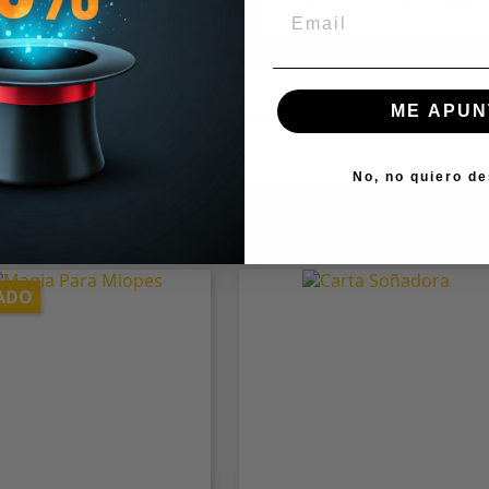
Tutorial on line en
ME APUN
No, no quiero d
goría:
ADO