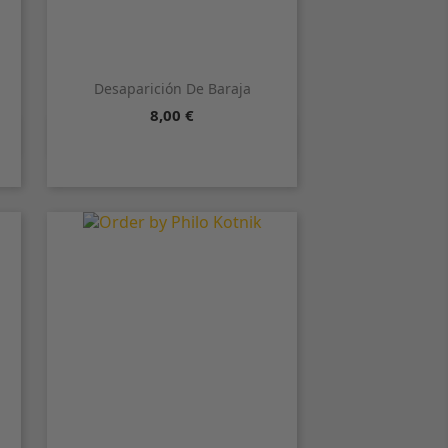
Desaparición De Baraja
Precio
8,00 €

Vista rápida