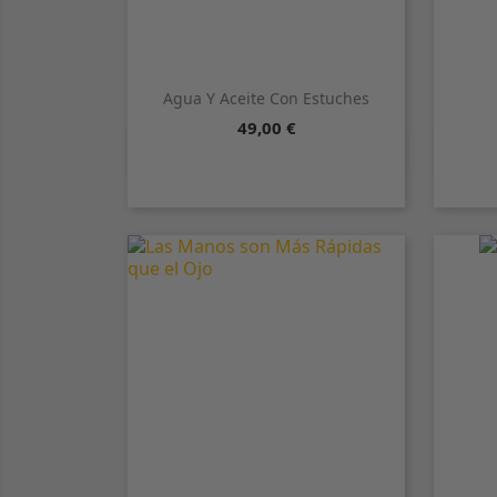
Agua Y Aceite Con Estuches
Precio
49,00 €

Vista rápida