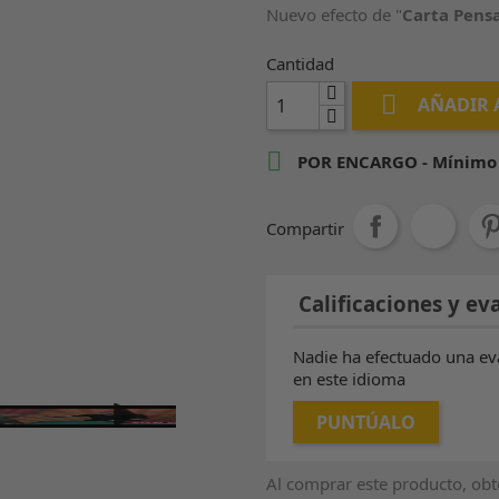
Nuevo efecto de "
Carta Pens
Cantidad

AÑADIR 

POR ENCARGO - Mínimo d
Compartir
Calificaciones y eva
Nadie ha efectuado una ev
en este idioma
PUNTÚALO
Al comprar este producto, ob