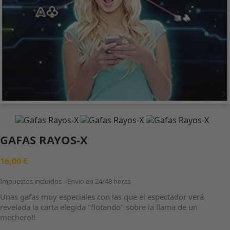


GAFAS RAYOS-X
16,00 €
Impuestos incluidos
Envío en 24/48 horas
Unas gafas muy especiales con las que el espectador verá
revelada la carta elegida "flotando" sobre la llama de un
mechero!!