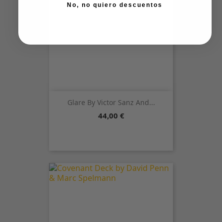
No, no quiero descuentos
Glare By Victor Sanz And...
Precio
44,00 €