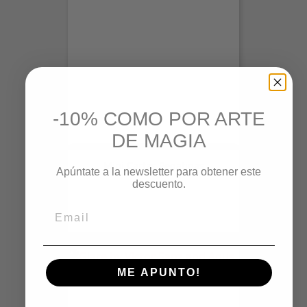
-10% COMO POR ARTE
DE MAGIA
Mini Cartas Pegatinas
Apúntate a la newsletter para obtener este
Precio
14,00 €
descuento.
ME APUNTO!