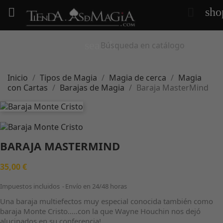
sho


search
Inicio
Tipos de Magia
Magia de cerca
Magia
con Cartas
Barajas de Magia
Baraja MasterMind
BARAJA MASTERMIND
35,00 €
Impuestos incluidos
Envío en 24/48 horas
Una baraja multiefectos muy especial conocida también como
baraja Monte Cristo.....con la que Wayne Houchin nos dejó
alucinados en su conferencia!