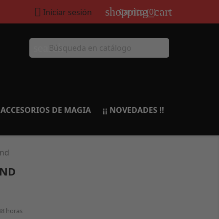
shopping_cart

Carrito
(0)
Iniciar sesión
search
ACCESORIOS DE MAGIA
¡¡ NOVEDADES !!
ind
IND
48 horas