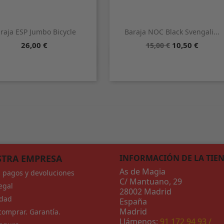
raja ESP Jumbo Bicycle
Baraja NOC Black Svengali...
Precio
Precio
Precio
26,00 €
10,50 €
15,00 €
base


Vista rápida
Vista rápida
Azul
Rojo
TRA EMPRESA
INFORMACIÓN DE LA TIE
As de Magia
, pagos y devoluciones
C/ Mantuano, 29
egal
28002 Madrid
idad
España
Madrid
omprar. Garantía.
Llámenos:
91 172 94 93 /