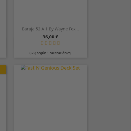
d
Baraja 52 A 1 By Wayne Fox...
Precio
36,00 €

Vista rápida
Azul
Rojo
(5/5) según 1 calificación(es)