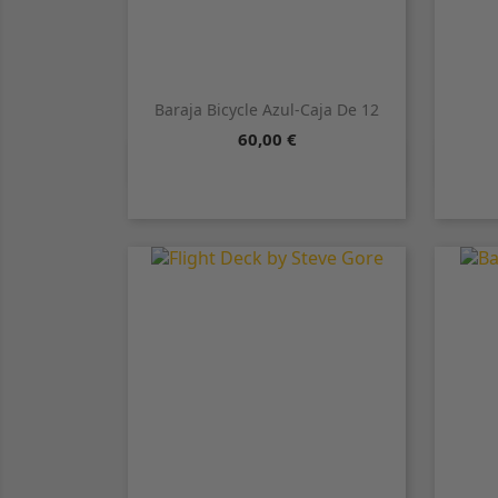
Baraja Bicycle Azul-Caja De 12
Precio
60,00 €

Vista rápida