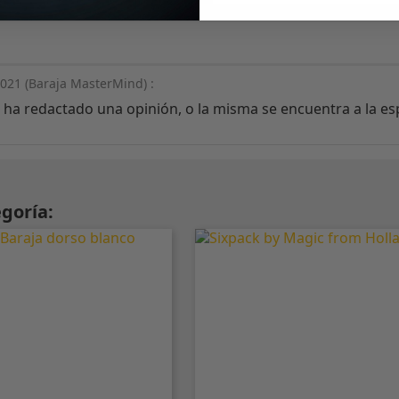
021 (
Baraja MasterMind
) :
no ha redactado una opinión, o la misma se encuentra a la 
goría: