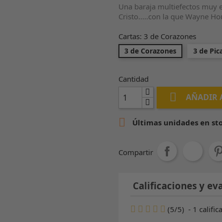
Una baraja multiefectos muy 
Cristo.....con la que Wayne Ho
Cartas: 3 de Corazones
3 de Corazones
3 de Pic
Cantidad

AÑADIR 

Últimas unidades en st
Compartir
Calificaciones y eva
(
5
/
5
)
-
1
calific