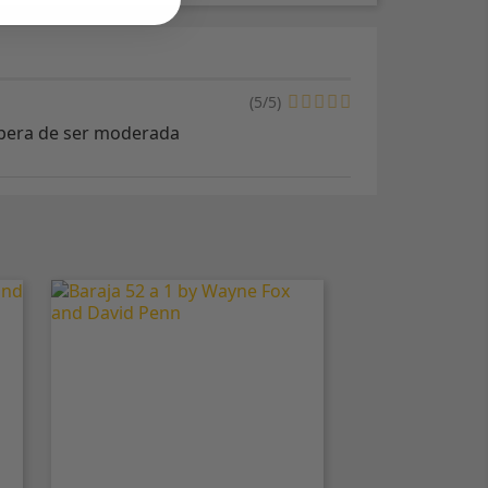
(
5
/
5
)
espera de ser moderada