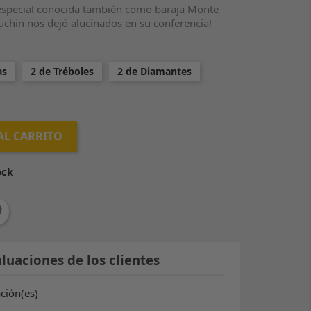
especial conocida también como baraja Monte
uchin nos dejó alucinados en su conferencia!
as
2 de Tréboles
2 de Diamantes
AL CARRITO
ock
luaciones de los clientes
ación(es)