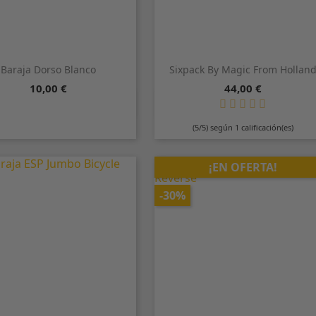
Baraja Dorso Blanco
Sixpack By Magic From Hollan
Precio
Precio
10,00 €
44,00 €


Vista rápida
Vista rápida
(5/5) según 1 calificación(es)
¡EN OFERTA!
-30%